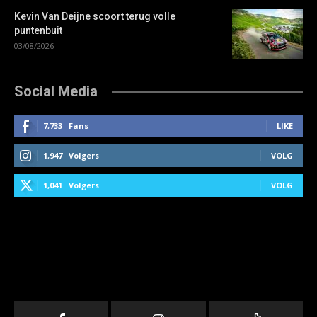
Kevin Van Deijne scoort terug volle
puntenbuit
03/08/2026
Social Media
7,733
Fans
LIKE
1,947
Volgers
VOLG
1,041
Volgers
VOLG