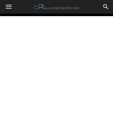
RallyandRaces.com