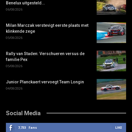
Benelux uitgesteld...
06/08/2026
Milan Marczak verstevigt eerste plaats met
klinkende zege
05/08/2026
Rally van Staden: Verschueren versus de
familie Pex
05/08/2026
Junior Planckaert vervoegt Team Longin
04/08/2026
Social Media
7,733
Fans
LIKE