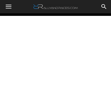
RallyandRaces.com