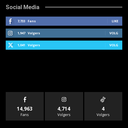
Social Media
7,733
Fans
LIKE
1,947
Volgers
VOLG
1,041
Volgers
VOLG
14,963
4,714
4
Fans
Volgers
Volgers