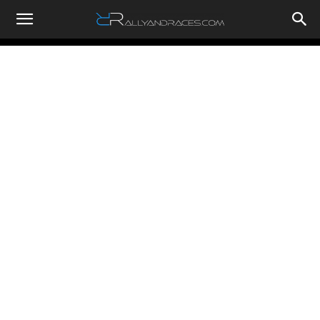
RallyandRaces.com