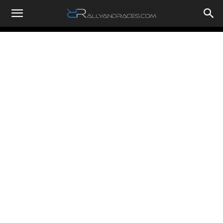
RallyandRaces.com