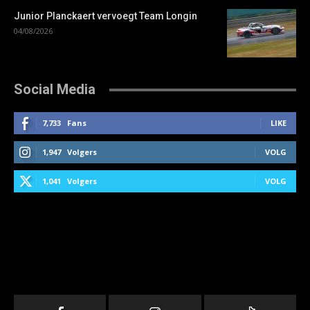
Junior Planckaert vervoegt Team Longin
04/08/2026
Social Media
7,733
Fans
LIKE
1,947
Volgers
VOLG
1,041
Volgers
VOLG