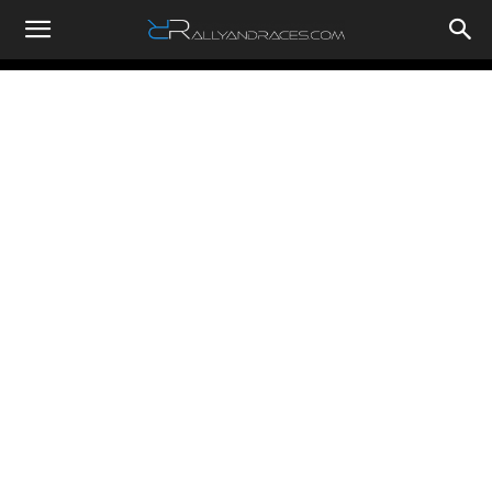
RallyandRaces.com