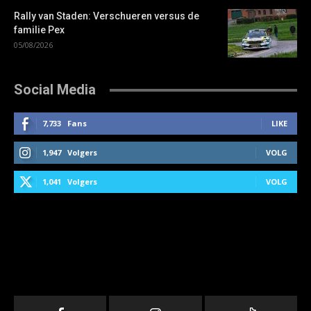
Rally van Staden: Verschueren versus de
familie Pex
05/08/2026
Social Media
7,733
Fans
LIKE
1,947
Volgers
VOLG
1,041
Volgers
VOLG