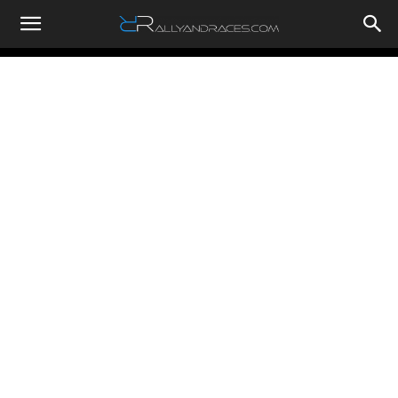
RallyandRaces.com