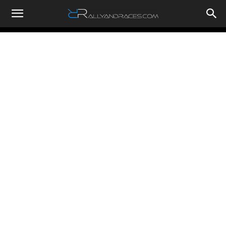
RallyandRaces.com