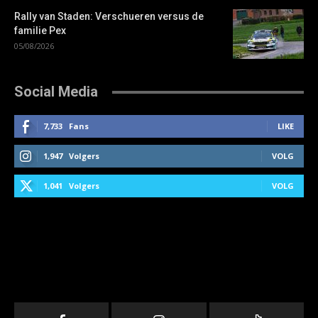
Rally van Staden: Verschueren versus de
familie Pex
05/08/2026
Social Media
7,733
Fans
LIKE
1,947
Volgers
VOLG
1,041
Volgers
VOLG