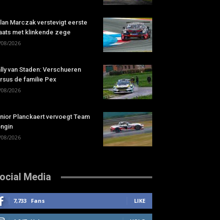
lan Marczak verstevigt eerste
aats met klinkende zege
/08/2026
lly van Staden: Verschueren
rsus de familie Pex
/08/2026
nior Planckaert vervoegt Team
ngin
/08/2026
ocial Media
7,733
Fans
LIKE