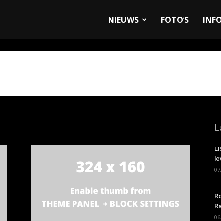
allyandRaces.com
NIEUWS
FOTO’S
INF
L
Li
le
07
Ro
Ra
06