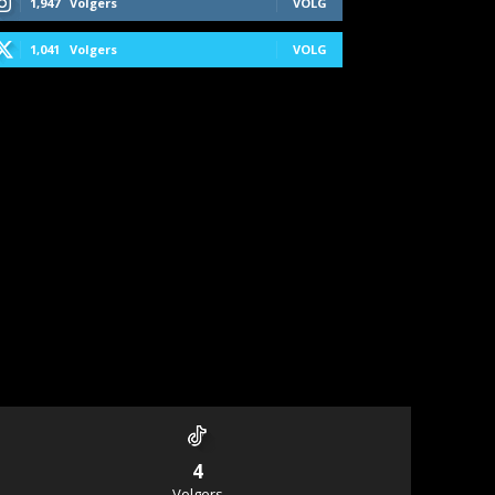
1,947
Volgers
VOLG
1,041
Volgers
VOLG
4
Volgers