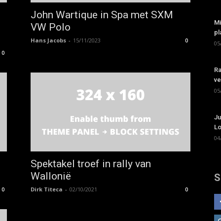
John Wartique in Spa met SXM
Mi
VW Polo
pl
Hans Jacobs
-
15/11/2023
0
05
0
Ra
ve
05
Ju
Lo
04
Spektakel troef in rally van
Wallonië
S
Dirk Titeca
-
02/10/2021
0
0