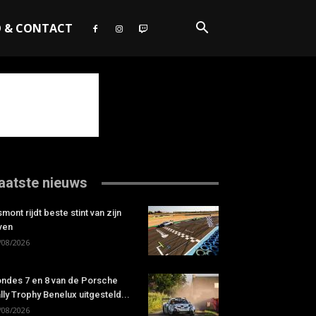
O & CONTACT
aatste nieuws
smont rijdt beste stint van zijn
ven
/08/2026
ndes 7 en 8 van de Porsche
lly Trophy Benelux uitgesteld...
/08/2026