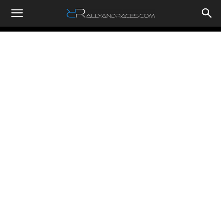
RallyandRaces.com