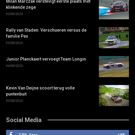
Milan Marczak verstevigt eerste plaats met
klinkende zege
05/08/2026
Rally van Staden: Verschueren versus de
familie Pex
05/08/2026
Junior Planckaert vervoegt Team Longin
04/08/2026
Kevin Van Deijne scoort terug volle
puntenbuit
03/08/2026
Social Media
7,733
Fans
LIKE