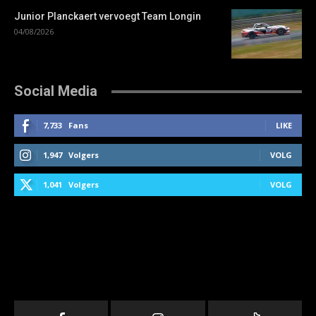
Junior Planckaert vervoegt Team Longin
04/08/2026
Social Media
7,733
Fans
LIKE
1,947
Volgers
VOLG
1,041
Volgers
VOLG