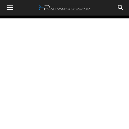
RallyandRaces.com