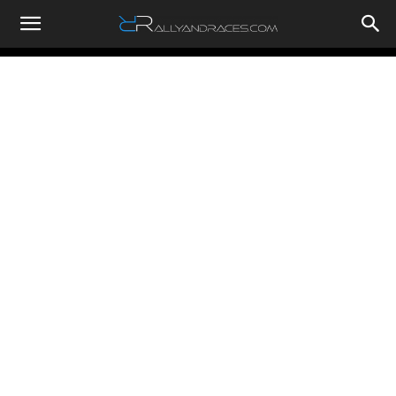
RallyandRaces.com