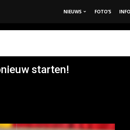
allyandRaces.com
NIEUWS
FOTO’S
INF
nieuw starten!