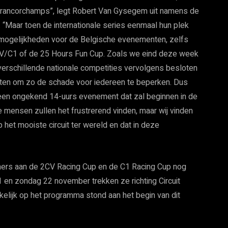
-Francorchamps”, legt Robert Van Gysegem uit namens de
 “Maar toen de internationale series eenmaal hun plek
 mogelijkheden voor de Belgische evenementen, zelfs
CV/C1 of de 25 Hours Fun Cup. Zoals we eind deze week
erschillende nationale competities vervolgens besloten
tten om zo de schade voor iedereen te beperken. Dus
r een ongekend 14-uurs evenement dat zal beginnen in de
 mensen zullen het frustrerend vinden, maar wij vinden
p het mooiste circuit ter wereld en dat in deze
emers aan de 2CV Racing Cup en de C1 Racing Cup nog
1 en zondag 22 november trekken ze richting Circuit
elijk op het programma stond aan het begin van dit