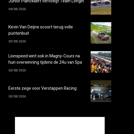
Junior Planckaert vervoegt Team Longin
04/08/2026
Kevin Van Deijne scoort terug volle
puntenbuit
03/08/2026
Lionspeed wint ook in Magny-Cours na
hun overwinning tijdens de 24u van Spa
02/08/2026
Eerste zege voor Verstappen Racing
02/08/2026