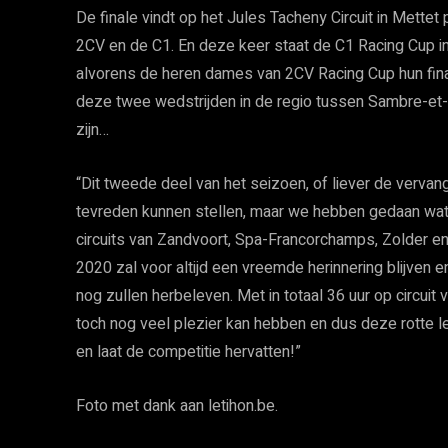
De finale vindt op het Jules Tacheny Circuit in Mett
2CV en de C1. En deze keer staat de C1 Racing Cup in
alvorens de heren dames van 2CV Racing Cup hun finale
deze twee wedstrijden in de regio tussen Sambre-e
zijn…
“Dit tweede deel van het seizoen, of liever de vervangi
tevreden kunnen stellen, maar we hebben gedaan wa
circuits van Zandvoort, Spa-Francorchamps, Zolder 
2020 zal voor altijd een vreemde herinnering blijven e
nog zullen herbeleven. Met in totaal 36 uur op circuit
toch nog veel plezier kan hebben en dus deze rotte le
en laat de competitie hervatten!”
Foto met dank aan letihon.be.