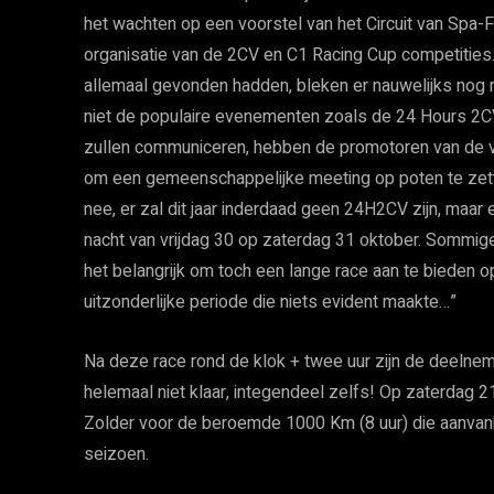
het wachten op een voorstel van het Circuit van Spa
organisatie van de 2CV en C1 Racing Cup competities.
allemaal gevonden hadden, bleken er nauwelijks nog
niet de populaire evenementen zoals de 24 Hours 2
zullen communiceren, hebben de promotoren van de v
om een ​​gemeenschappelijke meeting op poten te ze
nee, er zal dit jaar inderdaad geen 24H2CV zijn, maa
nacht van vrijdag 30 op zaterdag 31 oktober. Sommige
het belangrijk om toch een lange ​​race aan te bieden o
uitzonderlijke periode die niets evident maakte…”
Na deze race rond de klok + twee uur zijn de deeln
helemaal niet klaar, integendeel zelfs! Op zaterdag 2
Zolder voor de beroemde 1000 Km (8 uur) die aanvank
seizoen.