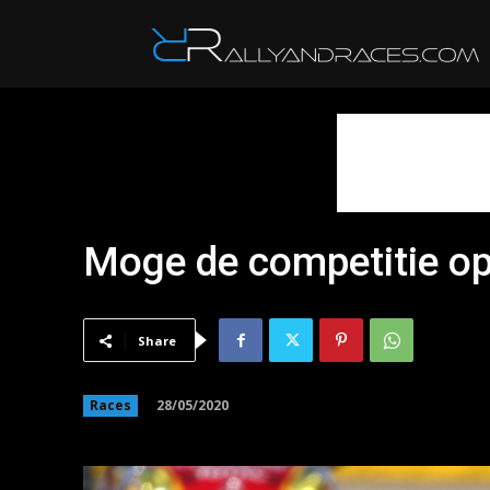
R
Moge de competitie op
Share
28/05/2020
Races