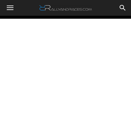
RallyandRaces.com