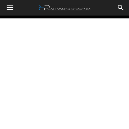
RallyandRaces.com