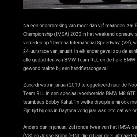
Na een onderbreking van meer dan vijf maanden, z
Championship (IMSA) 2020 in het weekend opnieuw s
verreden op ‘Daytona International Speedway’ (VS), 
24-uursrace van januari. In elk ander geval zou de aa
alle gedachten van BMW Team RLL en de hele BMW-fami
gewond raakte bij een handfietsongeval.
Zanardi was in januari 2019 teruggekeerd naar de 
Team RLL in een speciaal voorbereide BMW M8 GTE in d
teambaas Bobby Rahal. ‘In welke discipline hij ook m
Zijn tijd bij ons in Daytona vorig jaar was iets dat we on
Anders dan in januari, zal ronde twee van het IMSA-s
(VS) en Jesse Krohn (FIN), die dit jaar deel uitmaakt