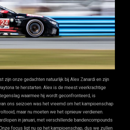
jn onze gedachten natuurlijk bij Alex Zanardi en zijn
Daytona te herstarten. Alex is de meest veerkrachtige
e tegenslag waarmee hij wordt geconfronteerd, is
en van ons seizoen was het vreemd om het kampioenschap
 voltooid, maar nu moeten we het opnieuw verdienen.
n hardlopen in januari, met verschillende bandencompounds
 Onze focus ligt nu op het kampioenschap, dus we zullen