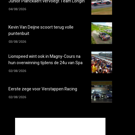
Junior Planckaert vervoegt Team Longin
04/08/2026
Kevin Van Deijne scoort terug volle
puntenbuit
03/08/2026
Lionspeed wint ook in Magny-Cours na
hun overwinning tijdens de 24u van Spa
02/08/2026
Eerste zege voor Verstappen Racing
02/08/2026