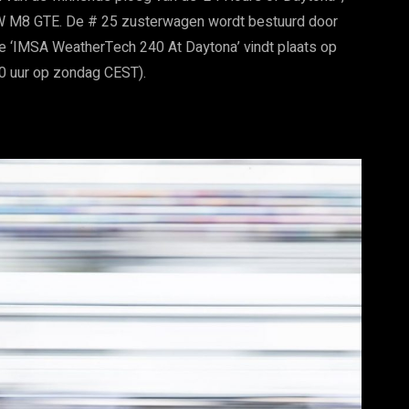
 M8 GTE. De # 25 zusterwagen wordt bestuurd door
De ‘IMSA WeatherTech 240 At Daytona’ vindt plaats op
:10 uur op zondag CEST).