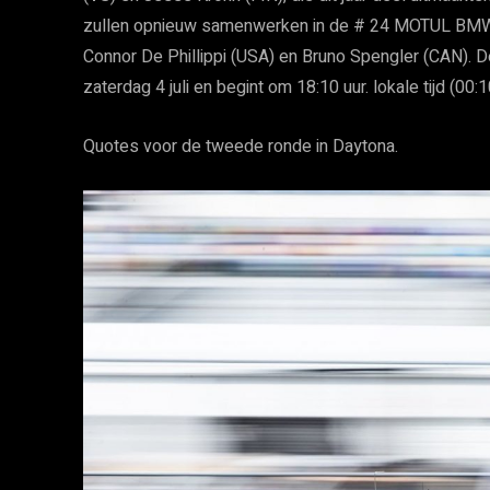
zullen opnieuw samenwerken in de # 24 MOTUL BMW
Connor De Phillippi (USA) en Bruno Spengler (CAN). 
zaterdag 4 juli en begint om 18:10 uur. lokale tijd (00
Quotes voor de tweede ronde in Daytona.