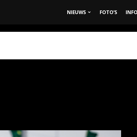
allyandRaces.com
NIEUWS
FOTO’S
INF