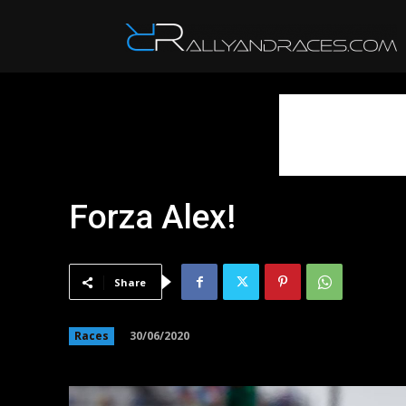
R
Forza Alex!
Share
30/06/2020
Races