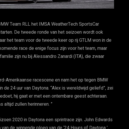
al BMW Team RLL het IMSA WeatherTech SportsCar
tarten. De tweede ronde van het seizoen wordt ook
waar het team voor de tweede keer op rij GTLM won in de
nkomende race de enige focus zijn voor het team, maar
lie zijn nu bij Alessandro Zanardi (ITA), die zwaar
Noord-Amerikaanse racescene en nam het op tegen BMW
e 24 uur van Daytona. “Alex is wereldwijd geliefd”, zei
eedoet, hij gaat er met een ontembare geest achteraan.
s altijd zullen herinneren. ”
eizoen 2020 in Daytona een sprintrace zijn. John Edwards
en van de winnende ploeg van de ‘24 Hours of Daytona ’,