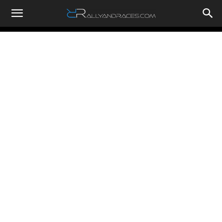
RallyandRaces.com