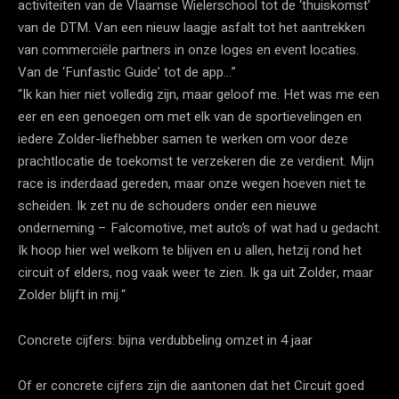
activiteiten van de Vlaamse Wielerschool tot de ‘thuiskomst’
van de DTM. Van een nieuw laagje asfalt tot het aantrekken
van commerciële partners in onze loges en event locaties.
Van de ‘Funfastic Guide’ tot de app…”
“Ik kan hier niet volledig zijn, maar geloof me. Het was me een
eer en een genoegen om met elk van de sportievelingen en
iedere Zolder-liefhebber samen te werken om voor deze
prachtlocatie de toekomst te verzekeren die ze verdient. Mijn
race is inderdaad gereden, maar onze wegen hoeven niet te
scheiden. Ik zet nu de schouders onder een nieuwe
onderneming – Falcomotive, met auto’s of wat had u gedacht.
Ik hoop hier wel welkom te blijven en u allen, hetzij rond het
circuit of elders, nog vaak weer te zien. Ik ga uit Zolder, maar
Zolder blijft in mij.“
Concrete cijfers: bijna verdubbeling omzet in 4 jaar
Of er concrete cijfers zijn die aantonen dat het Circuit goed