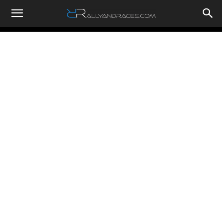
RallyandRaces.com