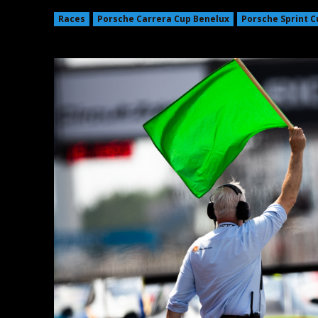
Races
Porsche Carrera Cup Benelux
Porsche Sprint C