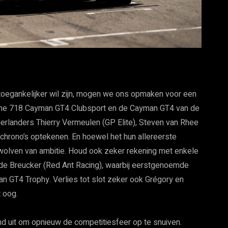
 toegankelijker wil zijn, mogen we ons opmaken voor een
sche 718 Cayman GT4 Clubsport en de Cayman GT4 van de
ederlanders Thierry Vermeulen (GP Elite), Steven van Rhee
e chrono’s optekenen. En hoewel het hun allereerste
 wolven van ambitie. Houd ook zeker rekening met enkele
de Breucker (Red Ant Racing), waarbij eerstgenoemde
n GT4 Trophy. Verlies tot slot zeker ook Grégory en
 oog.
end uit om opnieuw de competitiesfeer op te snuiven.