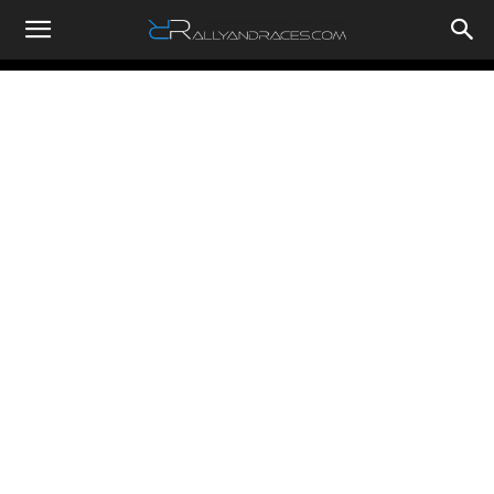
RallyandRaces.com