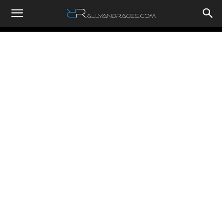
RallyandRaces.com