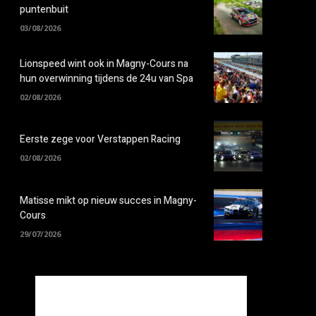
puntenbuit
03/08/2026
Lionspeed wint ook in Magny-Cours na
hun overwinning tijdens de 24u van Spa
02/08/2026
Eerste zege voor Verstappen Racing
02/08/2026
Matisse mikt op nieuw succes in Magny-
Cours
29/07/2026