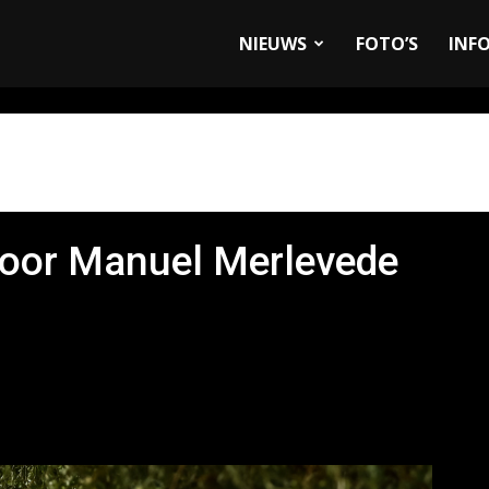
allyandRaces.com
NIEUWS
FOTO’S
INF
 voor Manuel Merlevede