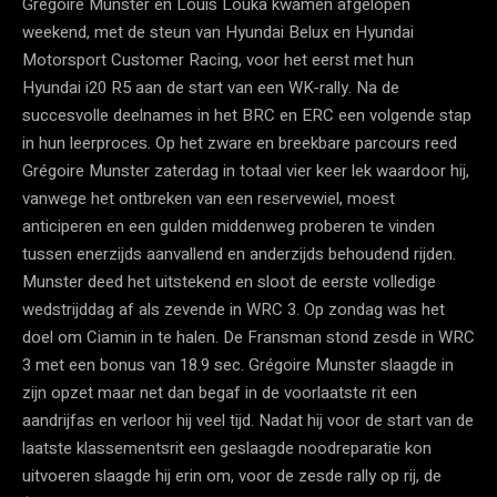
Grégoire Munster en Louis Louka kwamen afgelopen
weekend, met de steun van Hyundai Belux en Hyundai
Motorsport Customer Racing, voor het eerst met hun
Hyundai i20 R5 aan de start van een WK-rally. Na de
succesvolle deelnames in het BRC en ERC een volgende stap
in hun leerproces. Op het zware en breekbare parcours reed
Grégoire Munster zaterdag in totaal vier keer lek waardoor hij,
vanwege het ontbreken van een reservewiel, moest
anticiperen en een gulden middenweg proberen te vinden
tussen enerzijds aanvallend en anderzijds behoudend rijden.
Munster deed het uitstekend en sloot de eerste volledige
wedstrijddag af als zevende in WRC 3. Op zondag was het
doel om Ciamin in te halen. De Fransman stond zesde in WRC
3 met een bonus van 18.9 sec. Grégoire Munster slaagde in
zijn opzet maar net dan begaf in de voorlaatste rit een
aandrijfas en verloor hij veel tijd. Nadat hij voor de start van de
laatste klassementsrit een geslaagde noodreparatie kon
uitvoeren slaagde hij erin om, voor de zesde rally op rij, de