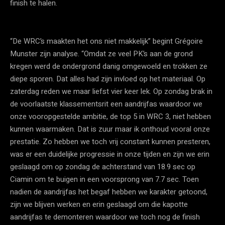
finish te halen.
“De WRC’s maakten het ons niet makkelijk” begint Grégoire
Munster zijn analyse. “Omdat ze veel PK’s aan de grond
kregen werd de ondergrond danig omgewoeld en trokken ze
diepe sporen. Dat alles had zijn invloed op het materiaal. Op
zaterdag reden we maar liefst vier keer lek. Op zondag brak in
de voorlaatste klassementsrit een aandrijfas waardoor we
onze vooropgestelde ambitie, de top 5 in WRC 3, niet hebben
kunnen waarmaken. Dat is zuur maar ik onthoud vooral onze
prestatie. Zo hebben we toch vrij constant kunnen presteren,
was er een duidelijke progressie in onze tijden en zijn we erin
geslaagd om op zondag de achterstand van 18.9 sec op
Ciamin om te buigen in een voorsprong van 7.7 sec. Toen
nadien de aandrijfas het begaf hebben we karakter getoond,
zijn we blijven werken en erin geslaagd om die kapotte
aandrijfas te demonteren waardoor we toch nog de finish