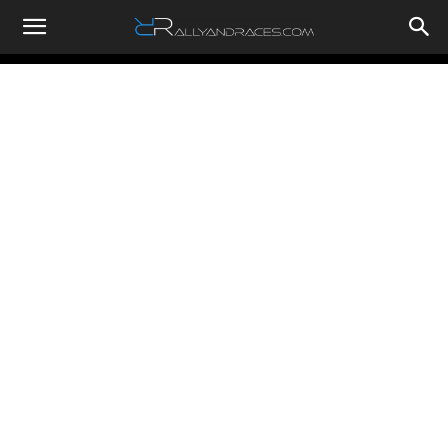
RallyandRaces.com