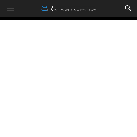
RallyandRaces.com