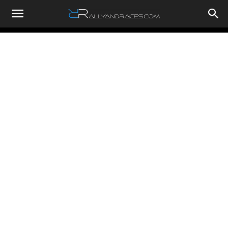
RallyandRaces.com