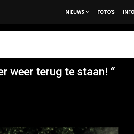
allyandRaces.com
NIEUWS
FOTO’S
INF
er weer terug te staan! “