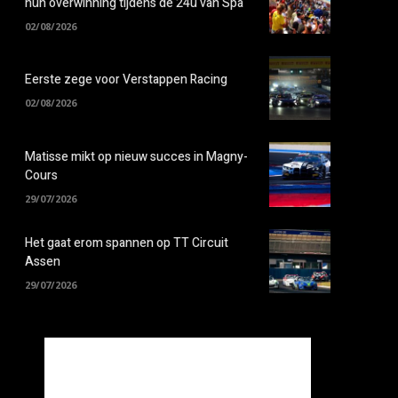
hun overwinning tijdens de 24u van Spa
02/08/2026
Eerste zege voor Verstappen Racing
02/08/2026
Matisse mikt op nieuw succes in Magny-
Cours
29/07/2026
Het gaat erom spannen op TT Circuit
Assen
29/07/2026