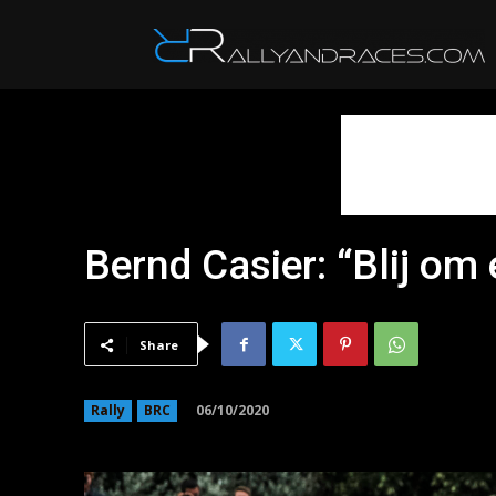
R
Bernd Casier: “Blij om 
Share
06/10/2020
Rally
BRC