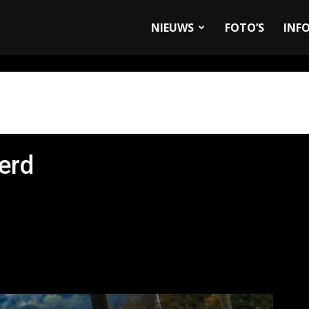
allyandRaces.com
NIEUWS
FOTO’S
INF
erd