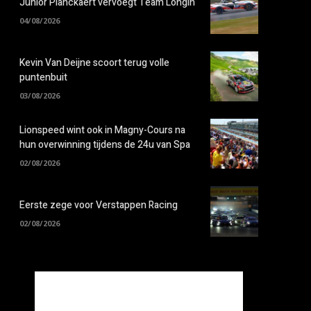
Junior Planckaert vervoegt Team Longin
04/08/2026
Kevin Van Deijne scoort terug volle
puntenbuit
03/08/2026
Lionspeed wint ook in Magny-Cours na
hun overwinning tijdens de 24u van Spa
02/08/2026
Eerste zege voor Verstappen Racing
02/08/2026