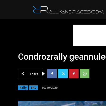
R
Condrozrally geannule
Share
09/10/2020
Rally
BRC