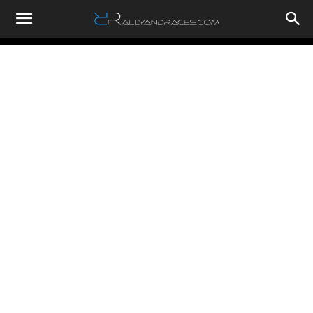
RallyandRaces.com