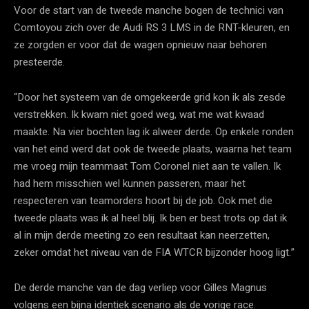
Voor de start van de tweede manche bogen de technici van
Comtoyou zich over de Audi RS 3 LMS in de RNT-kleuren, en
ze zorgden er voor dat de wagen opnieuw naar behoren
presteerde.
“Door het systeem van de omgekeerde grid kon ik als zesde
verstrekken. Ik kwam niet goed weg, wat me wat kwaad
maakte. Na vier bochten lag ik alweer derde. Op enkele ronden
van het eind werd dat ook de tweede plaats, waarna het team
me vroeg mijn teammaat Tom Coronel niet aan te vallen. Ik
had hem misschien wel kunnen passeren, maar het
respecteren van teamorders hoort bij de job. Ook met die
tweede plaats was ik al heel blij. Ik ben er best trots op dat ik
al in mijn derde meeting zo een resultaat kan neerzetten,
zeker omdat het niveau van de FIA WTCR bijzonder hoog ligt.”
De derde manche van de dag verliep voor Gilles Magnus
volgens een bijna identiek scenario als de vorige race.