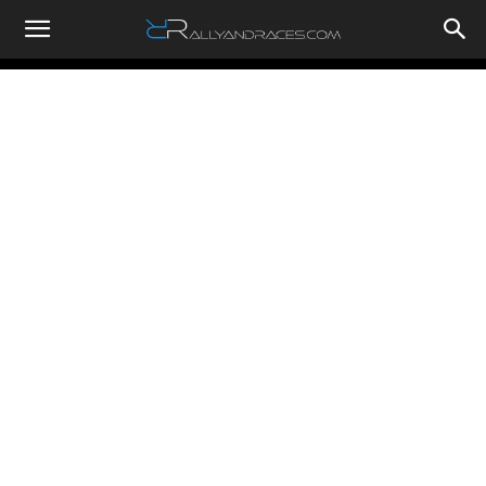
RallyandRaces.com