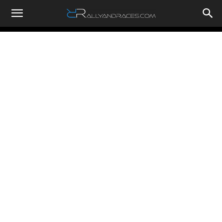
RallyandRaces.com