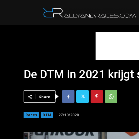
R
De DTM in 2021 krijgt
Share
27/10/2020
Races
DTM