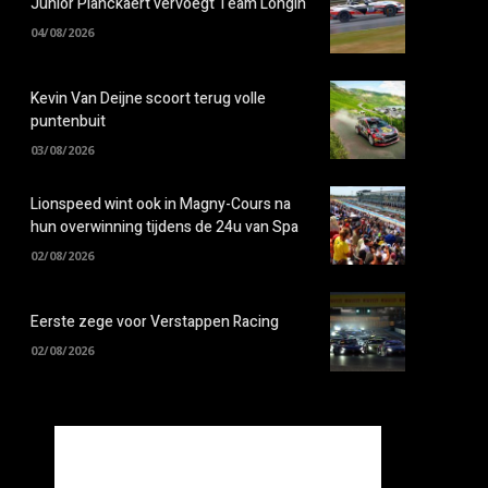
Junior Planckaert vervoegt Team Longin
04/08/2026
Kevin Van Deijne scoort terug volle
puntenbuit
03/08/2026
Lionspeed wint ook in Magny-Cours na
hun overwinning tijdens de 24u van Spa
02/08/2026
Eerste zege voor Verstappen Racing
02/08/2026