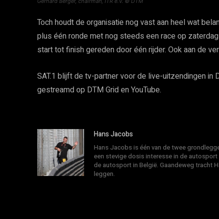
Gerhard Berger, chairman, ITR e.V. © DTM
Toch houdt de organisatie nog vast aan heel wat belan
plus één ronde met nog steeds een race op zaterdag 
start tot finish gereden door één rijder. Ook aan de ver
SAT.1 blijft de tv-partner voor de live-uitzendingen in
gestreamd op DTM Grid en YouTube.
Hans Jacobs
Hans Jacobs is één van de twee grondlegger
een stevige dosis interesse in de autosport
de autosport in België. Gaandeweg tracht 
leggen.