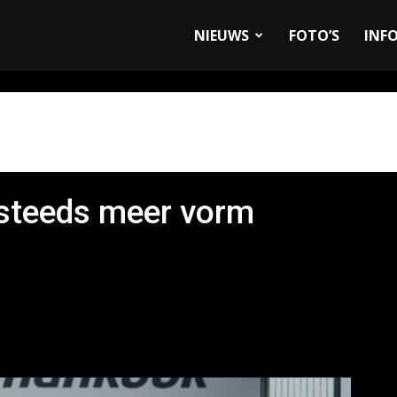
allyandRaces.com
NIEUWS
FOTO’S
INF
 steeds meer vorm