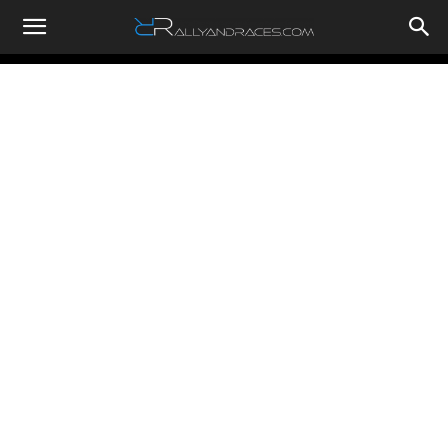
RallyandRaces.com