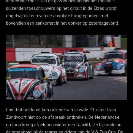
september met – als de gezondheidscrisis het toelaat –
duizenden toeschouwers op het circuit in de Elzas wordt
ongetwijfeld een van de absolute hoogtepunten, met
bovendien een aankomst in het donker op zaterdagavond.
Last but not least kon ook het vernieuwde F1-circuit van
Zandvoort niet op de afspraak ontbreken. De Nederlandse
omloop kreeg afgelopen winter een facelift, die bijzonder in
de smaak viel bij de teams en rijders van de VW Fun Cup. De