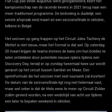
Fun Cup pas einde augustus werd georganiseerd, keert het
kampioenschap van de racende kevers in 2021 terug naar een
meer traditioneel programma. De bedoeling is duidelijk: een
eerste afspraak eind maart en een seizoensfinale in oktober,
telkens in België.
Het seizoen op gang trappen op het Circuit Jules Tacheny de
Mettet is niet nieuw, maar het format is dat wel. Op zaterdag
20 maart krijgen de teams immers de kans om hun bolides te
laten ontdekken door potentiële nieuwe rijders tijdens een
Discovery Day, terwijl er op zondag tweemaal twee uur wordt
geracet op het circuit tussen Samber en Maas. Een
sprintformule die het seizoen met veel vuurwerk zal inzetten!
De datum van de seizoensfinale ligt nog niet helemaal vast,
maar wel zeker is dat de titels eens te meer op Circuit Zolder
zullen gevierd worden, na een wedstrijd van acht uur tijdens
een later te bepalen weekend in oktober.