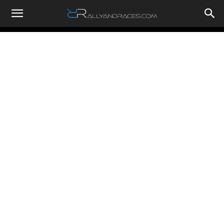
RallyandRaces.com