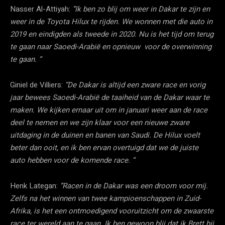
Nasser Al-Attiyah:
“Ik ben zo blij om weer in Dakar te zijn en
weer in de Toyota Hilux te rijden. We wonnen met die auto in
2019 en eindigden als tweede in 2020. Nu is het tijd om terug
te gaan naar Saoedi-Arabië en opnieuw voor de overwinning
te gaan. “
Giniel de Villiers:
“De Dakar is altijd een zware race en vorig
jaar bewees Saoedi-Arabië de taaiheid van de Dakar waar te
maken. We kijken ernaar uit om in januari weer aan de race
deel te nemen en we zijn klaar voor een nieuwe zware
uitdaging in de duinen en banen van Saudi. De Hilux voelt
beter dan ooit, en ik ben ervan overtuigd dat we de juiste
auto hebben voor de komende race. “
Henk Lategan:
“Racen in de Dakar was een droom voor mij.
Zelfs na het winnen van twee kampioenschappen in Zuid-
Afrika, is het een ontmoedigend vooruitzicht om de zwaarste
race ter wereld aan te gaan. Ik ben gewoon blij dat ik Brett bij