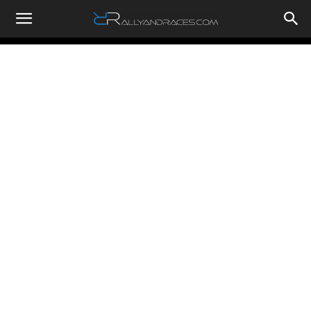
RallyandRaces.com