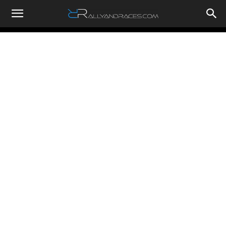
RallyandRaces.com