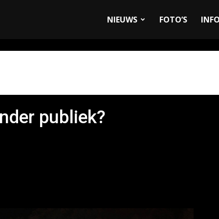
allyandRaces.com
NIEUWS
FOTO’S
INF
nder publiek?