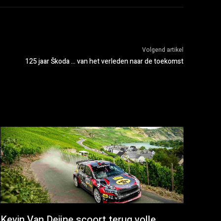
Volgend artikel
125 jaar Škoda … van het verleden naar de toekomst
Kevin Van Deijne scoort terug volle