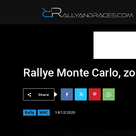
R
Rallye Monte Carlo, zo
Share
14/12/2020
Rally
WRC