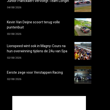
Junior Planckaert vervoegt Team Longin
04/08/2026
Kevin Van Deijne scoort terug volle
puntenbuit
03/08/2026
Lionspeed wint ook in Magny-Cours na
hun overwinning tijdens de 24u van Spa
02/08/2026
Eerste zege voor Verstappen Racing
02/08/2026