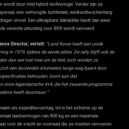
n wordt door mild hybrid-technologie. Verder zijn ze
mperiaal, een verhoogde luchtinlaat, wielkastbescherming
drager omvat. Een uitklapbare dakladder biedt dan weer
 de vereiste uitrusting voor BRX wordt vervoerd.
nce Director, vertelt:
“Land Rover heeft een uniek
ng in 1979, tijdens de eerste editie. De rally blijft ook de
ijden dan wel niet mee om de titel, toch worden ze
t zich een duizenden kilometers lange weg baant door
sspecificaties behouden, toont aan dat
aan onze legendarische 4×4, die het zwaarste programma
edenis heeft doorstaan.”
naam als expeditievoertuig, tot in het extreme op de
ximaal laadvermogen van 900 kg en een maximale
aal voor de vracht en voorraad die ze moeten vervoeren.