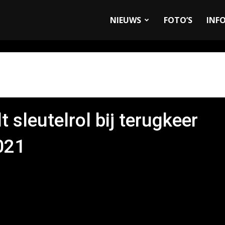
allyandRaces.com
NIEUWS
FOTO’S
INF
 sleutelrol bij terugkeer
021