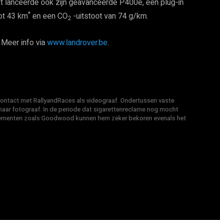
t lanceerde ook zijn geavanceerde P400e, een plug-in
*
tot 43 km
en een CO
-uitstoot van 74 g/km.
2
 Meer info via
www.landrover.be
.
 contact met RallyandRaces als videograaf. Ondertussen vaste
ar fotograaf. In de periode dat sigarettenreclame nog mocht
venementen zoals Goodwood kunnen hem zeker bekoren evenals het