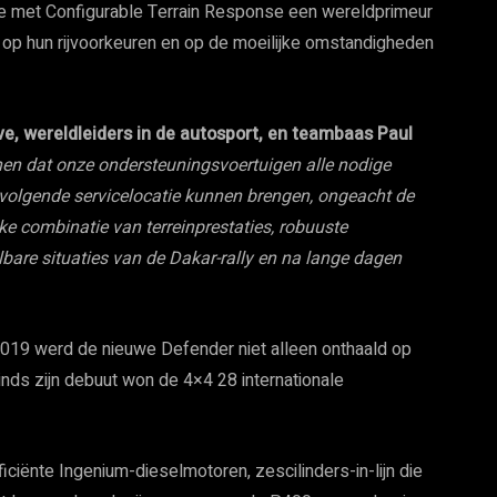
e met Configurable Terrain Response een wereldprimeur
k op hun rijvoorkeuren en op de moeilijke omstandigheden
e, wereldleiders in de autosport, en teambaas Paul
en dat onze ondersteuningsvoertuigen alle nodige
 volgende servicelocatie kunnen brengen, ongeacht de
 combinatie van terreinprestaties, robuuste
lbare situaties van de Dakar-rally en na lange dagen
 2019 werd de nieuwe Defender niet alleen onthaald op
nds zijn debuut won de 4×4 28 internationale
ciënte Ingenium-dieselmotoren, zescilinders-in-lijn die