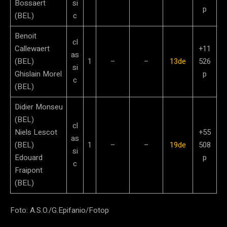
Bossaert
si
p
(BEL)
c
Benoit
cl
Callewaert
+11
as
(BEL)
1
–
–
13de
526
si
Ghislain Morel
p
c
(BEL)
Didier Monseu
(BEL)
cl
Niels Lescot
+55
as
(BEL)
1
–
–
19de
508
si
Edouard
p
c
Fraipont
(BEL)
Foto: A.S.O./G.Epifanio/Fotop