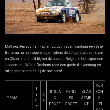
Mathieu Serradori en Fabian Lurquin reden vandaag een 8ste
tijd terug na hun tegenslagen tijdens de vorige etappes. Erwin
en Olivier Imschoot blijven de snelste Belgen in het algemeen
klassement. Walter Roelants reed een goeie tijd vandaag en
stijgt naar plaats 61 bij de motoren!
VER
T
UITSLA
VERLI
KLAS
SCH
Y
S
TEAM
G
ES
SEME
IL
P
S
PROEF
PROEF
NT
LEI
E
DER