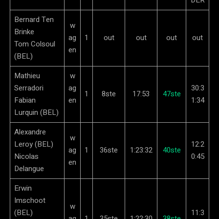
Bernard Ten
w
Brinke
ag
1
out
out
out
out
Tom Colsoul
en
(BEL)
Mathieu
w
Serradori
ag
30:3
1
8ste
17:53
47ste
Fabian
en
1:34
Lurquin (BEL)
Alexandre
w
Leroy (BEL)
12:2
ag
1
36ste
1:23:32
40ste
Nicolas
0:45
en
Delangue
Erwin
Imschoot
w
(BEL)
11:3
ag
1
35ste
1:22:30
38ste