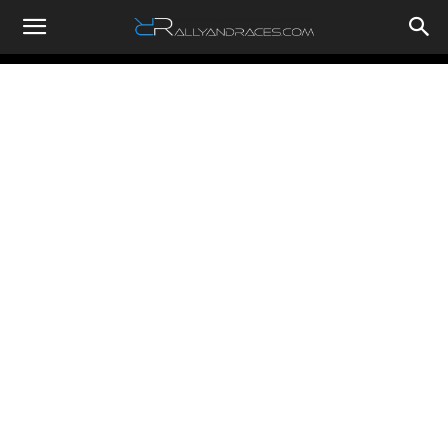
RallyandRaces.com