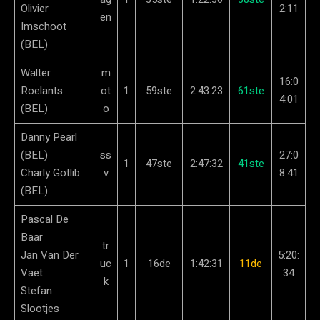
Olivier
2:11
en
Imschoot
(BEL)
Walter
m
16:0
Roelants
ot
1
59ste
2:43:23
61ste
4:01
(BEL)
o
Danny Pearl
(BEL)
ss
27:0
1
47ste
2:47:32
41ste
Charly Gotlib
v
8:41
(BEL)
Pascal De
Baar
tr
Jan Van Der
5:20:
uc
1
16de
1:42:31
11de
Vaet
34
k
Stefan
Slootjes