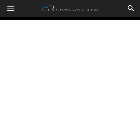
RallyandRaces.com