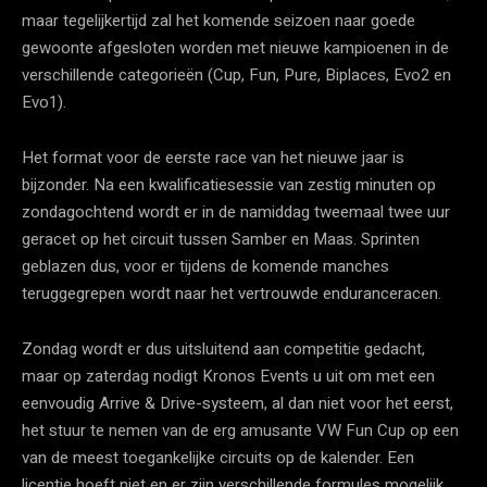
maar tegelijkertijd zal het komende seizoen naar goede
gewoonte afgesloten worden met nieuwe kampioenen in de
verschillende categorieën (Cup, Fun, Pure, Biplaces, Evo2 en
Evo1).
Het format voor de eerste race van het nieuwe jaar is
bijzonder. Na een kwalificatiesessie van zestig minuten op
zondagochtend wordt er in de namiddag tweemaal twee uur
geracet op het circuit tussen Samber en Maas. Sprinten
geblazen dus, voor er tijdens de komende manches
teruggegrepen wordt naar het vertrouwde enduranceracen.
Zondag wordt er dus uitsluitend aan competitie gedacht,
maar op zaterdag nodigt Kronos Events u uit om met een
eenvoudig Arrive & Drive-systeem, al dan niet voor het eerst,
het stuur te nemen van de erg amusante VW Fun Cup op een
van de meest toegankelijke circuits op de kalender. Een
licentie hoeft niet en er zijn verschillende formules mogelijk.