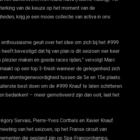
rsterking van de keuze op het moment van de
eden, krijg je een mooie collectie van activa in ons
jn enthousiasme geuit over het idee om zich bij het #999
heeft bevestigd dat hij van plan is dit seizoen vier keer
s plezier maken en goede races rijden,” vervolgt Marc
 maakt op een top 3-finish wanneer de gelegenheid zich
p een alomtegenwoordigheid tussen de 5e en 15e plaats.
 uiterste best doen om de #999 Knauf te laten schitteren.
len bedanken! – meer gemotiveerd zijn dan ooit, laat het
égory Servais, Pierre-Yves Corthals en Xavier Knauf.
eting van het seizoen, op het Franse circuit van
nementen die gepland zijn op Spa-Francorchamps,