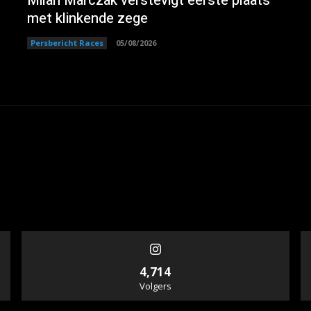
Milan Marczak verstevigt eerste plaats
met klinkende zege
Persbericht Races
05/08/2026
4,714
Volgers