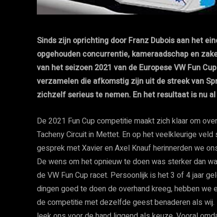
Sinds zijn oprichting door Franz Dubois aan het ei
opgehouden concurrentie, kameraadschap en zaken 
van het seizoen 2021 van de Europese VW Fun Cup 
verzamelen die afkomstig zijn uit de streek van S
zichzelf serieus te nemen. En het resultaat is nu al
De 2021 Fun Cup competitie maakt zich klaar om over 
Tacheny Circuit in Mettet. En op het veelkleurige vel
gesprek met Xavier en Axel Knauf herinnerden we ons
De wens om het opnieuw te doen was sterker dan wat da
de VW Fun Cup racet. Persoonlijk is het 3 of 4 jaar 
dingen goed te doen de overhand kreeg, hebben we 
de competitie met dezelfde geest benaderen als wij. 
leek ons voor de hand liggend als keuze. Vooral om