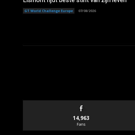
Lismont rijdt beste stint van zijn leven
GT World Challenge Europe
07/08/2026
14,963
Fans