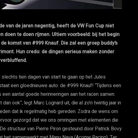
nde van de jaren negentig, heeft de VW Fun Cup niet
doen te doen rijmen. Ultiem voorbeeld: bij het begin
de komst van #999 Knauf. Die zal een groep buddy’s
primont. Hun credo: de dingen serieus maken zonder
 verbluffend.
slechts tien dagen van start te gaan op het Jules
d staat een gloednieuwe auto: de #999 Knauf! “Tijdens een
 een aantal goede herinneringen aan het racen samen.
n ook”, legt Marc Lognard uit, die al zo’n twintig jaar in
geleden dat ik regelmatig heb gereden. Zodra de wens om
ervoor gezorgd dat we ons omringen met elementen die
De structuur van Pierre Piron gesteund door Patrick Bovy
dat het samenwerkt met Manu Nava (Acome Racing). Ter