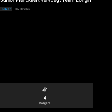
Junior Planckaert vervoegt Team Longin
Belcar
04/08/2026
4
Volgers