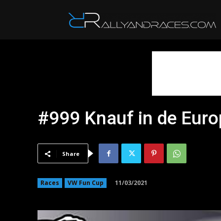
R
#999 Knauf in de Eur
Share
11/03/2021
Races
VW Fun Cup