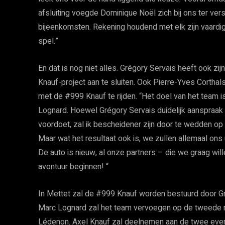
afsluiting voegde Dominique Noël zich bij ons ter ve
bijeenkomsten. Rekening houdend met elk zijn vaardigh
spel.”
En dat is nog niet alles. Grégory Servais heeft ook zi
Knauf-project aan te sluiten. Ook Pierre-Yves Corthals 
met de #999 Knauf te rijden. “Het doel van het team i
Lognard. Hoewel Grégory Servais duidelijk aanspraak
voordoet, zal ik bescheidener zijn door te wedden o
Maar wat het resultaat ook is, we zullen allemaal ons
De auto is nieuw, al onze partners – die we graag wil
avontuur beginnen! “
In Mettet zal de #999 Knauf worden bestuurd door Gr
Marc Lognard zal het team vervoegen op de tweede me
Lédenon. Axel Knauf zal deelnemen aan de twee eve