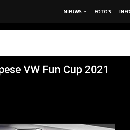
allyandRaces.com
NIEUWS
FOTO’S
INF
opese VW Fun Cup 2021