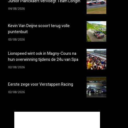
Junior Planckaert vervoegt Team Longin
04/08/2026
Kevin Van Deijne scoort terug volle
puntenbuit
03/08/2026
Lionspeed wint ook in Magny-Cours na
hun overwinning tijdens de 24u van Spa
02/08/2026
Eerste zege voor Verstappen Racing
02/08/2026