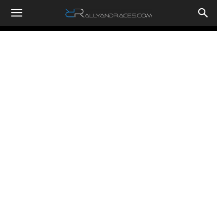
RallyandRaces.com