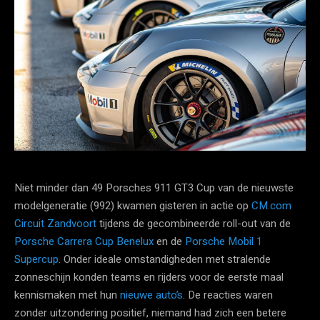
Niet minder dan 49 Porsches 911 GT3 Cup van de nieuwste
modelgeneratie (992) kwamen gisteren in actie op
CM.com
Circuit Zandvoort
tijdens de gecombineerde roll-out van de
Porsche Carrera Cup Benelux
en de
Porsche Mobil 1
Supercup
. Onder ideale omstandigheden met stralende
zonneschijn konden teams en rijders voor de eerste maal
kennismaken met hun
nieuwe auto’s
. De reacties waren
zonder uitzondering positief, niemand had zich een betere