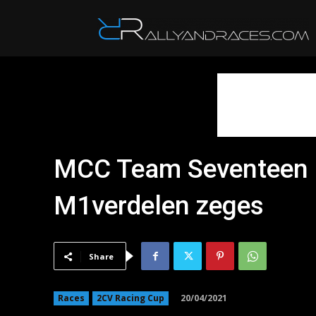
R
MCC Team Seventeen 
M1verdelen zeges
Share
20/04/2021
Races
2CV Racing Cup