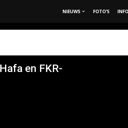
allyandRaces.com
NIEUWS
FOTO’S
INF
Hafa en FKR-