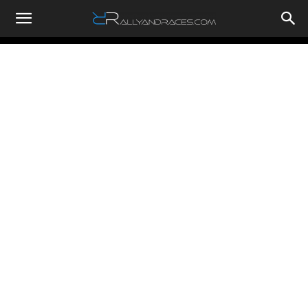
RallyandRaces.com