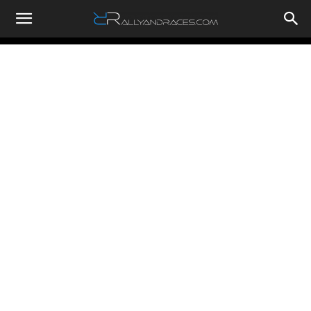
RallyandRaces.com