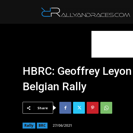
R
HBRC: Geoffrey Leyon 
Belgian Rally
Share
27/06/2021
Rally
BRC