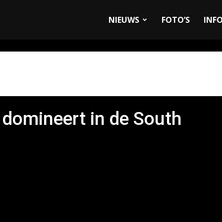
allyandRaces.com
NIEUWS
FOTO’S
INF
domineert in de South