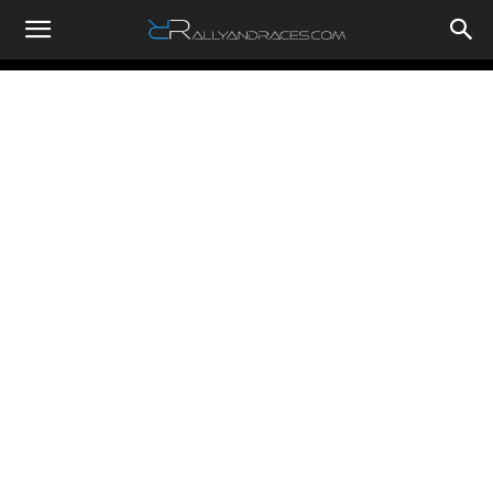
RallyandRaces.com