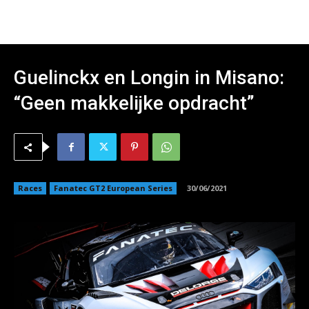
Guelinckx en Longin in Misano:
“Geen makkelijke opdracht”
Races
Fanatec GT2 European Series
30/06/2021