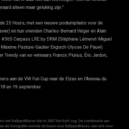
raard alleen maar gelukkig zijn.”
 de 25 Hours, met een nieuwe podiumplaats voor de
Xavier) en hun vrienden Charles-Bernard Héger en Alain
f de #365 Carpass LRE by DRM (Stéphane Lémeret-Miguel
-Maxime Pasture-Gautier Engisch-Ulysse De Pauw)
r Trendy van ex-winnaars Francis Plunus, Éric Jardon,
mers aan de VW Fun Cup naar de Elzas en l’Anneau du
 18 en 19 september.
s van RallyandRaces dat in 2007 het licht zag. De combinatie van
 en de fotografie vormde de basis voor RallyandRaces, een site voor