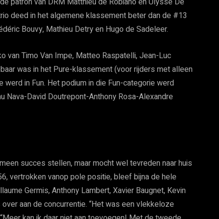
 de patron van DRM Matthieu de Robiano en Ulysse De
 trio deed in het algemene klassement beter dan de #13
édéric Bouvy, Mathieu Detry en Hugo de Sadeleer.
o van Timo Van Impe, Matteo Raspatelli, Jean-Luc
baar was in het Pure-klassement (voor rijders met alleen
 werd in Fun. Het podium in die Fun-categorie werd
nu Nava-David Doutrepont-Anthony Rosa-Alexandre
meen succes stellen, maar mocht wel tevreden naar huis
56, vertrokken vanop pole positie, bleef bijna de hele
illaume Germis, Anthony Lambert, Xavier Baugnet, Kevin
ls over aan de concurrentie. “Het was een vlekkeloze
. “Meer kan ik daar niet aan toevoegen! Met de tweede