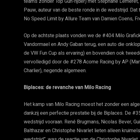
teams zonder Top Gun-rijder) met Stéphane Lémeret,
Pauw, auteur van de beste ronde in de wedstrijd. Dat
No Speed Limit by Allure Team van Damien Coens, Fr
Op de achtste plaats vonden we de #404 Milo Grafick
Vandormael en Andy Gaban terug, een auto die onklop
de VW Fun Cup als ervaring) en bovendien ook tweede
vervolledigd door de #278 Acome Racing by AP (Ma
Charlier), negende algemeen.
Biplaces: de revanche van Milo Racing
Het kamp van Milo Racing moest het zonder een alge
dankzij een perfectie prestatie bij de Biplaces. De #3
wedstrijd vooraan. René Brugmans, Nicolas Bever, Gu
Balthazar en Christophe Nivarlet lieten alleen kruime
wedstrijd”, was de reactie van de Christophe Nivarlet