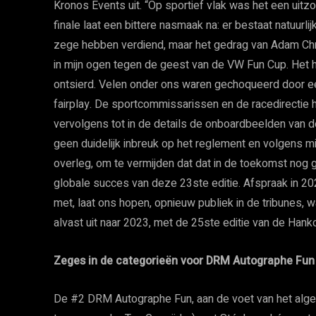
Kronos Events uit. “Op sportief vlak was het een uitz
finale laat een bittere nasmaak na: er bestaat natuurl
zege hebben verdiend, maar het gedrag van Adam C
in mijn ogen tegen de geest van de VW Fun Cup. Het h
ontsierd. Velen onder ons waren gechoqueerd door een
fairplay. De sportcommissarissen en de racedirectie 
vervolgens tot in de details de onboardbeelden van 
geen duidelijk inbreuk op het reglement en volgens mi
overleg, om te vermijden dat dat in de toekomst nog 
globale succes van deze 23ste editie. Afspraak in 2
met, laat ons hopen, opnieuw publiek in de tribunes, 
alvast uit naar 2023, met de 25ste editie van de Han
Zeges in de categorieën voor DRM Autographe Fun 
De #2 DRM Autographe Fun, aan de voet van het alge