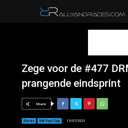
R
Zege voor de #477 DR
prangende eindsprint
Share
13/07/2021
Races
VW Fun Cup