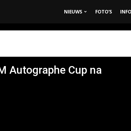
allyandRaces.com
NIEUWS
FOTO’S
INF
M Autographe Cup na