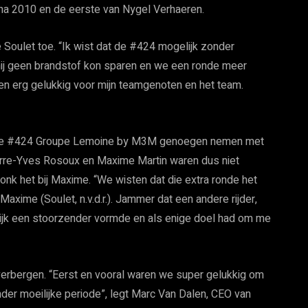
a 2010 en de eerste van Nygel Verhaeren.
Soulet toe. “Ik wist dat de #424 mogelijk zonder
 hij geen brandstof kon sparen en we een ronde meer
en erg gelukkig voor mijn teamgenoten en het team.
an de #424 Groupe Lemoine by M3M genoegen nemen met
erre-Yves Rosoux en Maxime Martin waren dus niet
onk het bij Maxime. “We wisten dat die extra ronde het
axime (Soulet, n.v.d.r.). Jammer dat een andere rijder,
elijk een stoorzender vormde en als enige doel had om me
erbergen. “Eerst en vooral waren we super gelukkig om
der moeilijke periode”, legt Marc Van Dalen, CEO van