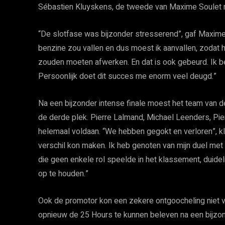
Sébastien Kluyskens, de tweede van Maxime Soulet n
“De slotfase was bijzonder stresserend”, gaf Maxime 
benzine zou vallen en dus moest ik aanvallen, zodat
zouden moeten afwerken. En dat is ook gebeurd. Ik b
Persoonlijk doet dit succes me enorm veel deugd.”
Na een bijzonder intense finale moest het team v
de derde plek. Pierre Lalmand, Michael Leenders, Pi
helemaal voldaan. “We hebben gegokt en verloren”, kl
verschil kon maken. Ik heb genoten van mijn duel met M
die geen enkele rol speelde in het klassement, duid
op te houden.”
Ook de promotor kon een zekere ontgoocheling niet v
opnieuw de 25 Hours te kunnen beleven na een bijzon