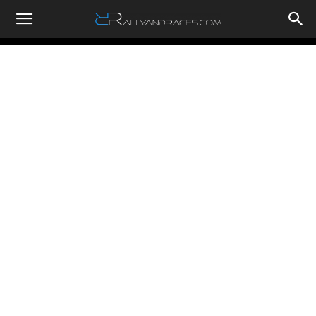
RallyandRaces.com