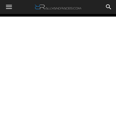
RallyandRaces.com