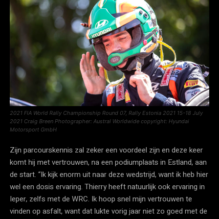
2021 FIA World Rally Championship Round 07, Rally Estonia 2021 15-18 July
2021 Craig Breen Photographer: Austral Worldwide copyright: Hyundai
Motorsport GmbH
Zijn parcourskennis zal zeker een voordeel zijn en deze keer
komt hij met vertrouwen, na een podiumplaats in Estland, aan
de start. “Ik kijk enorm uit naar deze wedstrijd, want ik heb hier
wel een dosis ervaring. Thierry heeft natuurlijk ook ervaring in
Ieper, zelfs met de WRC. Ik hoop snel mijn vertrouwen te
vinden op asfalt, want dat lukte vorig jaar niet zo goed met de