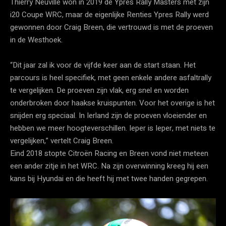
Thierry Neuville won in 2019 de Ypres Rally Masters met zijn
i20 Coupe WRC, maar de eigenlijke Renties Ypres Rally werd
gewonnen door Craig Breen, die vertrouwd is met de proeven
in de Westhoek.
“Dit jaar zal ik voor de vijfde keer aan de start staan. Het
parcours is heel specifiek, met geen enkele andere asfaltrally
te vergelijken. De proeven zijn vlak, erg snel en worden
onderbroken door haakse kruispunten. Voor het overige is het
snijden erg speciaal. In Ierland zijn de proeven vloeiender en
hebben we meer hoogteverschillen. Ieper is Ieper, met niets te
vergelijken,” vertelt Craig Breen.
Eind 2018 stopte Citroën Racing en Breen vond niet meteen
een ander zitje in het WRC. Na zijn overwinning kreeg hij een
kans bij Hyundai en die heeft hij met twee handen gegrepen.