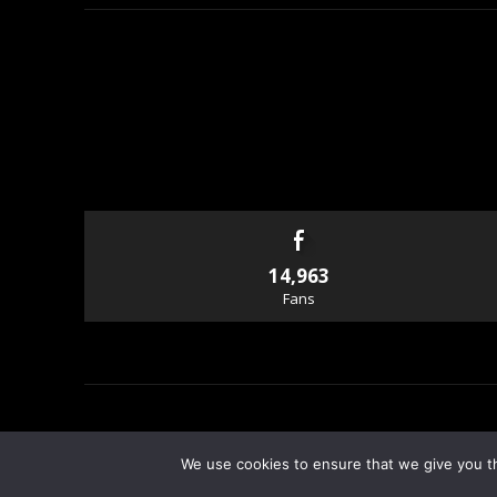
14,963
Fans
© Copyright - Rallyandraces.com
We use cookies to ensure that we give you th