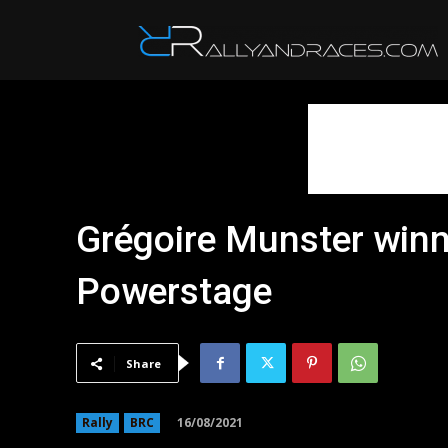
R
Grégoire Munster winna
Powerstage
Share
16/08/2021
Rally
BRC