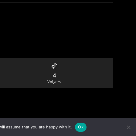
4
Volgers
Info & Contact
ill assume that you are happy with it.
Ok