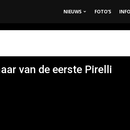
allyandRaces.com
NIEUWS
FOTO’S
INF
ar van de eerste Pirelli