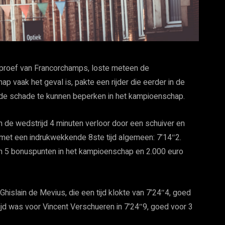
e proef van Francorchamps, loste meteen de
p vaak het geval is, pakte een rijder die eerder in de
e schade te kunnen beperken in het kampioenschap.
in de wedstrijd 4 minuten verloor door een schuiver en
 met een indrukwekkende 8ste tijd algemeen: 7’14″2.
dien 5 bonuspunten in het kampioenschap en 2.000 euro
hislain de Mevius, die een tijd klokte van 7’24″4, goed
jd was voor Vincent Verschueren in 7’24″9, goed voor 3