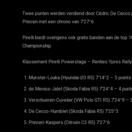
Twee punten werden verdiend door Cédric De Cecco met
Princen met een chrono van 7’27″6.
Pirelli biedt overigens ook gratis banden aan de top 
Championship.
Klassement Pirelli Powerstage – Renties Ypres Rall
Munster-Louka (Hyundai i20 R5) 7’14″2 – 5 points 
de Mevius-Jalet (Skoda Fabia R5) 7’24″4 – 4 punt
Verschueren-Cuvelier (VW Polo GTI R5) 7’24″9 – 3
De Cecco-Humblet (Skoda Fabia R5) 7’25″3
Princen-Kaspers (Citroën C3 R5) 7’27″6