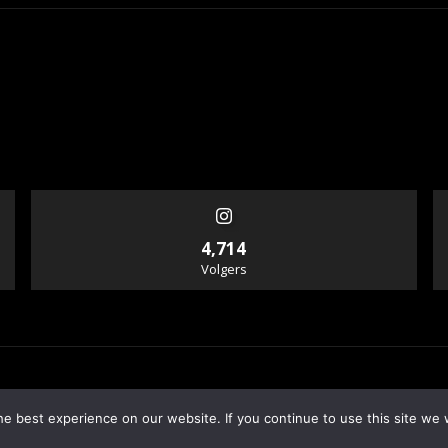
4,714
Volgers
e best experience on our website. If you continue to use this site we w