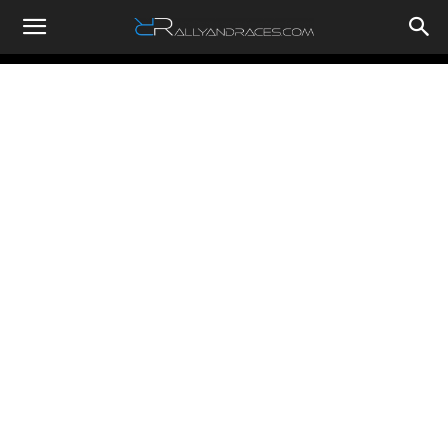
RallyandRaces.com