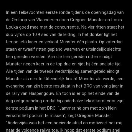
In een felbevochten eerste ronde tijdens de openingsdag van
de Omloop van Vlaanderen doen Grégoire Munster en Louis
Louka goed mee met de concurrentie. Na vier ritten staat het
duo vijfde op 10.9 sec van de leiding. In het donker ligt het
tempo iets lager en verliest Munster één plaats. Op zaterdag
staan er twaalf ritten gepland waarvan er uiteindelijk slechts
tien gereden worden. Van die tien gereden ritten eindigt
Munster negen keer in de top drie en rijdt hij één snelste tijd.
Alle tijden van de tweede wedstrijddag samengeteld eindigt
Munster als eerste. Uiteindelijk finisht Munster als vierde, een
evenaring van zijn beste resultaat in het BRC van vorig jaar in
de rally van Haspengouw. En toch is er op het einde van de
dag ontgoocheling omdat hij anderhalve tekortkomt voor zijn
eerste podium in het BRC. “Jammer hè om met zo’n klein
verschil het podium te missen”, zegt Grégoire Munster.
“Anderzijds was het een boeiende strijd en motiveert het mij
naar de volgende rally’s toe. Ik hoop dat eerste podium snel